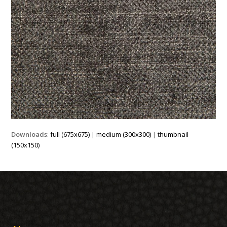
Downloads
:
full (675x675)
|
medium (300x300)
|
thumbnail
(150x150)