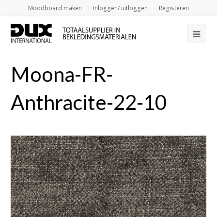
Moodboard maken
Inloggen/ uitloggen
Registeren
Op
Mob
Moona-FR-
Me
Anthracite-22-10