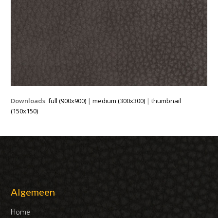
Downloads
:
full (900x900)
|
medium (300x300)
|
thumbnail
(150x150)
Algemeen
Home