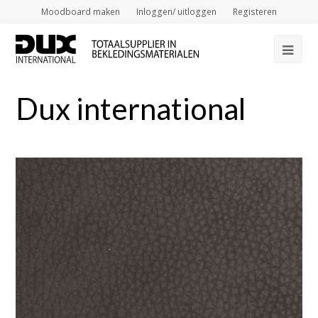
Moodboard maken
Inloggen/ uitloggen
Registeren
Op
Mob
Dux international
Me