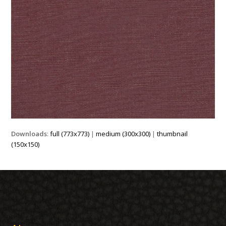
Downloads
:
full (773x773)
|
medium (300x300)
|
thumbnail
(150x150)