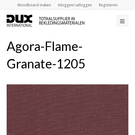
Moodboard maken
Inloggen/ uitloggen
Registeren
Op
Mob
Agora-Flame-
Me
Granate-1205