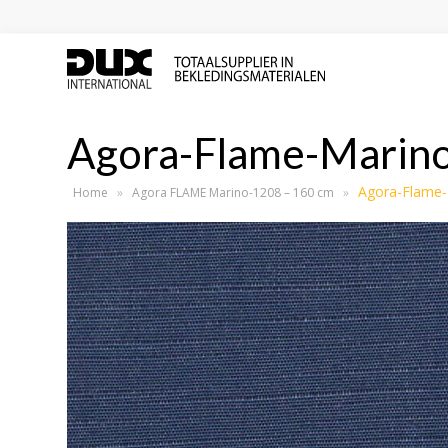
Agora-Flame-Marin
Agora-Flame-
Home
»
Agora FLAME Marino-1208 – 160 cm
»