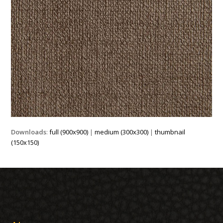
Downloads
:
full (900x900)
|
medium (300x300)
|
thumbnail
(150x150)