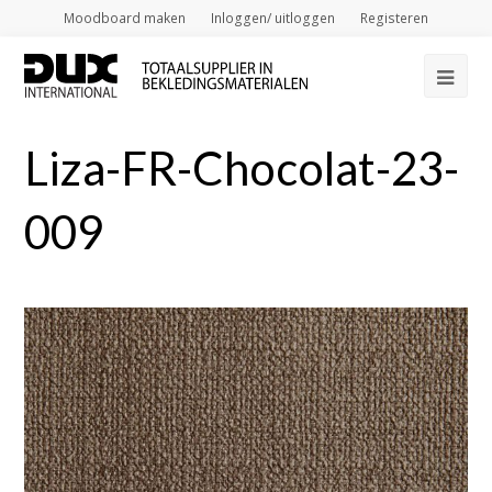
Moodboard maken
Inloggen/ uitloggen
Registeren
Op
Mob
Liza-FR-Chocolat-23-
Me
009