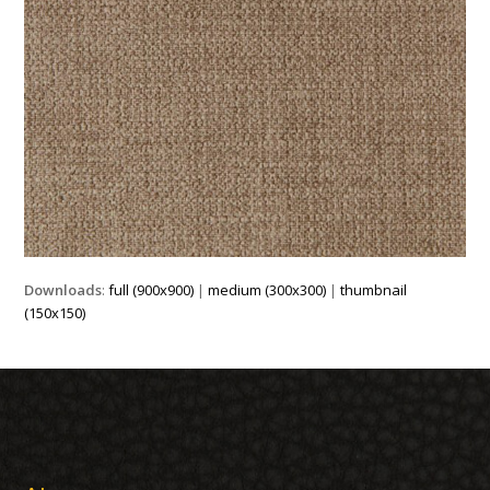
Downloads
:
full (900x900)
|
medium (300x300)
|
thumbnail
(150x150)