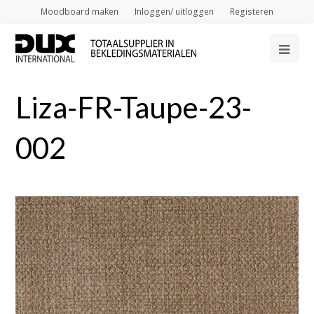
Moodboard maken
Inloggen/ uitloggen
Registeren
Op
Mob
Liza-FR-Taupe-23-
Me
002