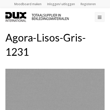
Moodboard maken
Inloggen/ uitloggen
Registeren
Op
Mob
Agora-Lisos-Gris-
Me
1231