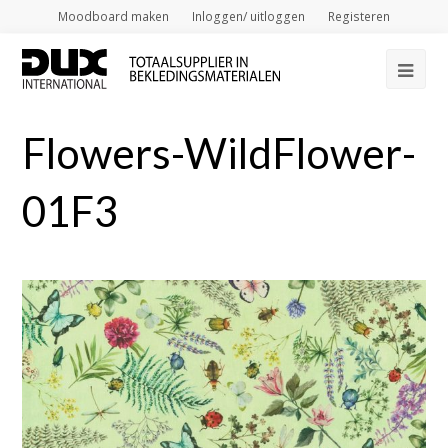
Moodboard maken
Inloggen/ uitloggen
Registeren
Op
Mob
Flowers-WildFlower-
Me
01F3