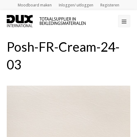
Moodboard maken
Inloggen/ uitloggen
Registeren
Op
Mob
Posh-FR-Cream-24-
Me
03