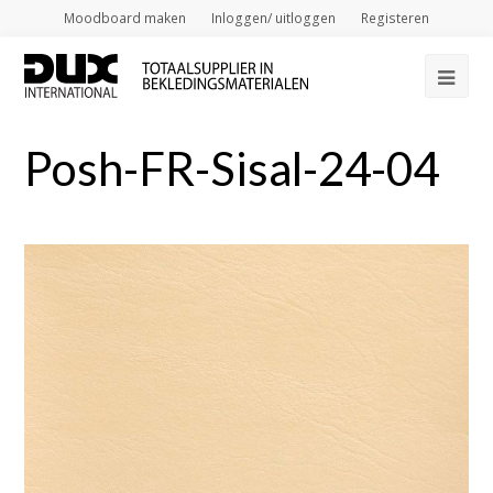
Moodboard maken
Inloggen/ uitloggen
Registeren
Op
Mob
Posh-FR-Sisal-24-04
Me