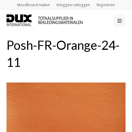
Moodboard maken
Inloggen/ uitloggen
Registeren
Op
Mob
Posh-FR-Orange-24-
Me
11