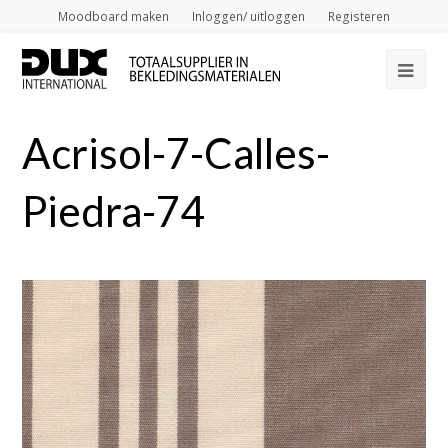
Moodboard maken
Inloggen/ uitloggen
Registeren
Op
Mob
Acrisol-7-Calles-
Me
Piedra-74