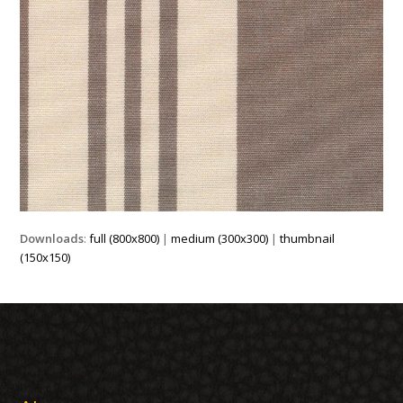
Downloads
:
full (800x800)
|
medium (300x300)
|
thumbnail
(150x150)