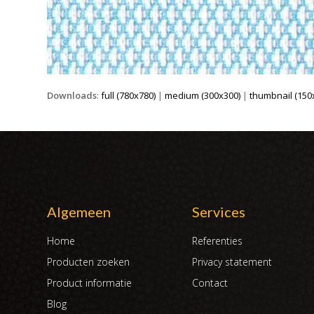
Downloads
:
full (780x780)
|
medium (300x300)
|
thumbnail (150
Algemeen
Services
Home
Referenties
Producten zoeken
Privacy statement
Product informatie
Contact
Blog