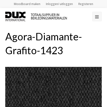
Moodboard maken
Inloggen/ uitloggen
Registeren
Op
Mob
Agora-Diamante-
Me
Grafito-1423