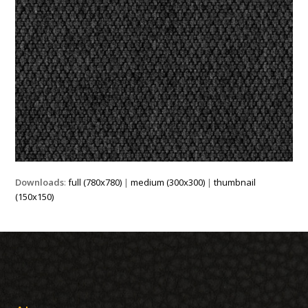
Downloads
:
full (780x780)
|
medium (300x300)
|
thumbnail
(150x150)