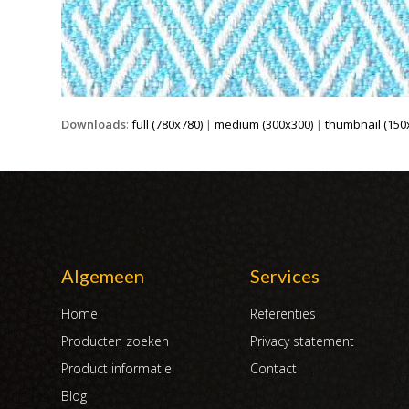
Downloads
:
full (780x780)
|
medium (300x300)
|
thumbnail (150
Algemeen
Services
Home
Referenties
Producten zoeken
Privacy statement
Product informatie
Contact
Blog