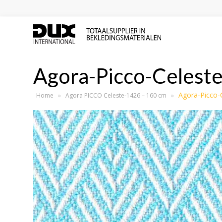
Agora-Picco-Celest
Agora-Picco-
Home
»
Agora PICCO Celeste-1426 – 160 cm
»