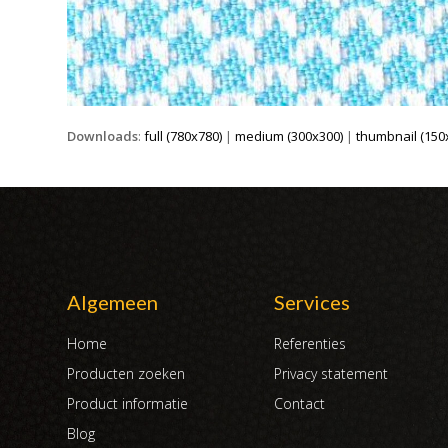
Downloads
:
full (780x780)
|
medium (300x300)
|
thumbnail (150
Algemeen
Services
Home
Referenties
Producten zoeken
Privacy statement
Product informatie
Contact
Blog