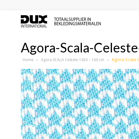
Agora-Scala-Celest
Agora-Scala-
Home
»
Agora SCALA Celeste-1433 – 160 cm
»