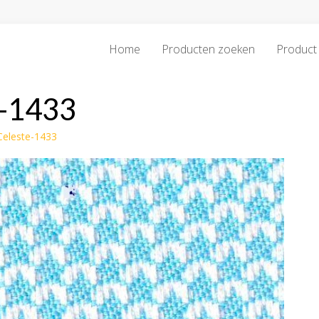
Home
Producten zoeken
Product 
e-1433
Celeste-1433