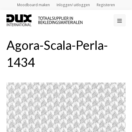
Moodboard maken
Inloggen/ uitloggen
Registeren
Op
Mob
Agora-Scala-Perla-
Me
1434