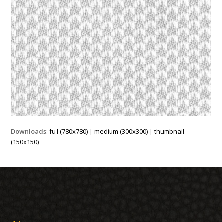
Downloads
:
full (780x780)
|
medium (300x300)
|
thumbnail
(150x150)