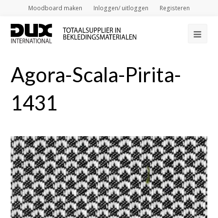
Moodboard maken
Inloggen/ uitloggen
Registeren
Op
Mob
Agora-Scala-Pirita-
Me
1431