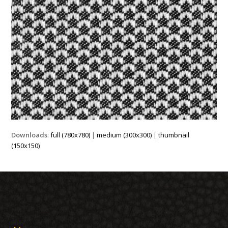
Downloads
:
full (780x780)
|
medium (300x300)
|
thumbnail
(150x150)