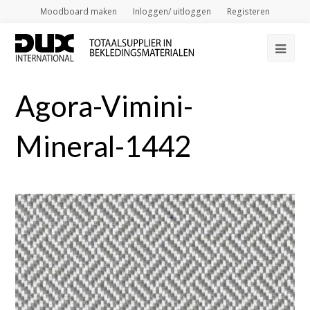
Moodboard maken
Inloggen/ uitloggen
Registeren
Op
Mob
Agora-Vimini-
Me
Mineral-1442