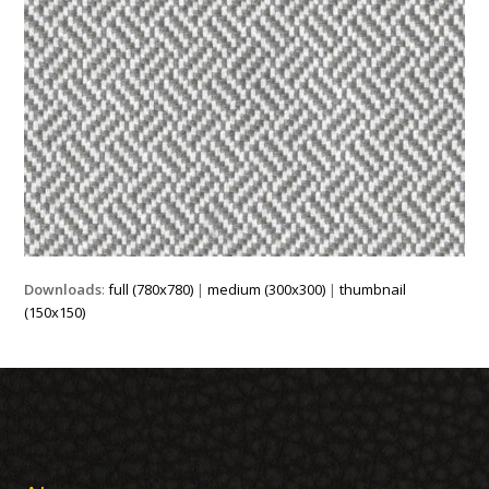
Downloads
:
full (780x780)
|
medium (300x300)
|
thumbnail
(150x150)