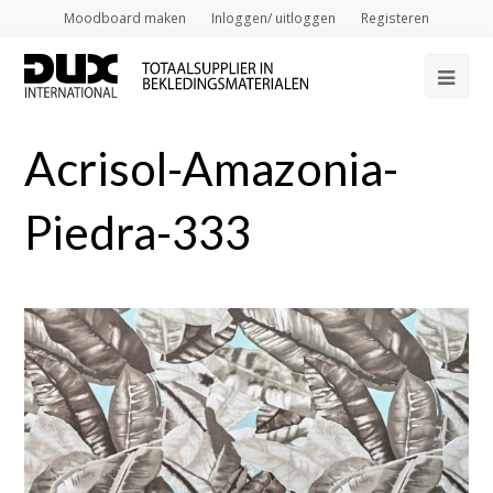
Moodboard maken
Inloggen/ uitloggen
Registeren
Op
Mob
Acrisol-Amazonia-
Me
Piedra-333