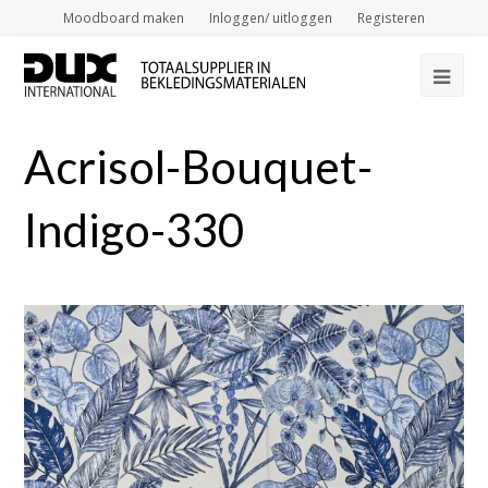
Moodboard maken
Inloggen/ uitloggen
Registeren
Op
Mob
Acrisol-Bouquet-
Me
Indigo-330