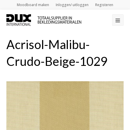
Moodboard maken
Inloggen/ uitloggen
Registeren
Op
Mob
Acrisol-Malibu-
Me
Crudo-Beige-1029