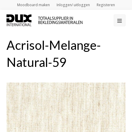
Moodboard maken
Inloggen/ uitloggen
Registeren
Op
Mob
Acrisol-Melange-
Me
Natural-59