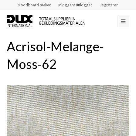
Moodboard maken
Inloggen/ uitloggen
Registeren
Op
Mob
Acrisol-Melange-
Me
Moss-62