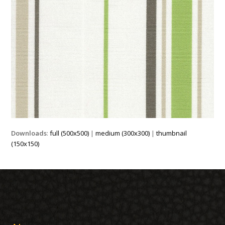
Downloads
:
full (500x500)
|
medium (300x300)
|
thumbnail
(150x150)