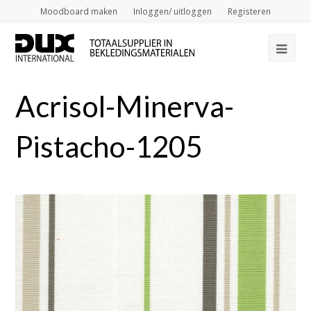
Moodboard maken
Inloggen/ uitloggen
Registeren
Op
Mob
Acrisol-Minerva-
Me
Pistacho-1205