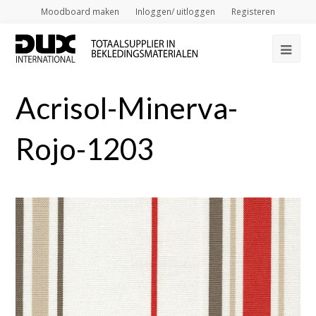
Moodboard maken
Inloggen/ uitloggen
Registeren
Op
Mob
Acrisol-Minerva-
Me
Rojo-1203