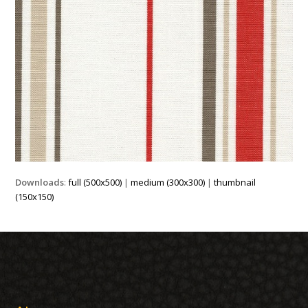
Downloads
:
full (500x500)
|
medium (300x300)
|
thumbnail
(150x150)