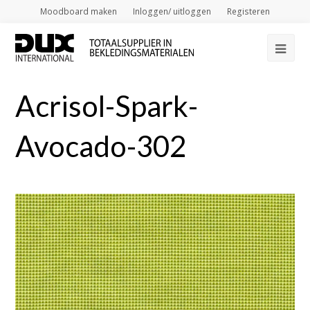
Moodboard maken
Inloggen/ uitloggen
Registeren
Op
Mob
Acrisol-Spark-
Me
Avocado-302