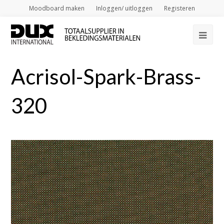
Moodboard maken
Inloggen/ uitloggen
Registeren
Op
Mob
Acrisol-Spark-Brass-
Me
320