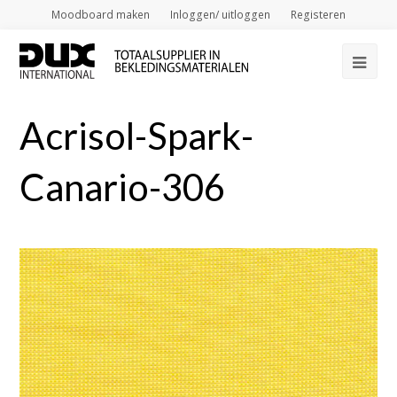
Moodboard maken
Inloggen/ uitloggen
Registeren
Op
Mob
Acrisol-Spark-
Me
Canario-306