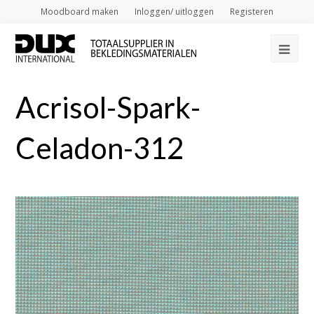
Moodboard maken
Inloggen/ uitloggen
Registeren
Op
Mob
Acrisol-Spark-
Me
Celadon-312