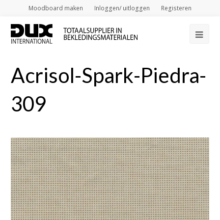
Moodboard maken
Inloggen/ uitloggen
Registeren
Op
Mob
Acrisol-Spark-Piedra-
Me
309