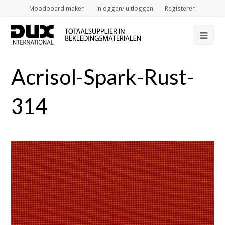
Moodboard maken
Inloggen/ uitloggen
Registeren
Op
Mob
Acrisol-Spark-Rust-
Me
314