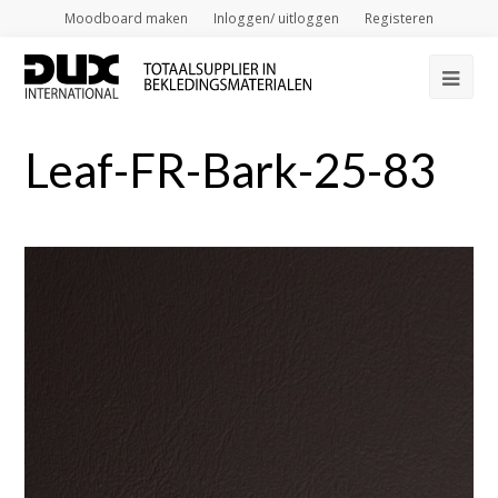
Moodboard maken
Inloggen/ uitloggen
Registeren
Op
Mob
Leaf-FR-Bark-25-83
Me