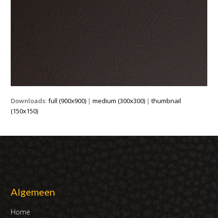
Downloads
:
full (900x900)
|
medium (300x300)
|
thumbnail
(150x150)
Algemeen
Home