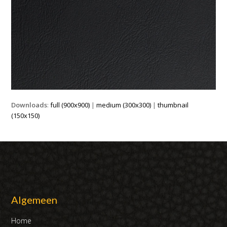
Downloads
:
full (900x900)
|
medium (300x300)
|
thumbnail
(150x150)
Algemeen
Home