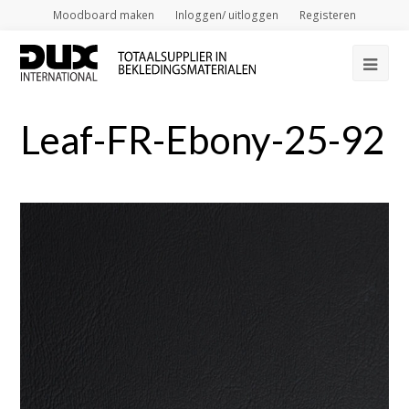
Moodboard maken
Inloggen/ uitloggen
Registeren
Op
Mob
Leaf-FR-Ebony-25-92
Me