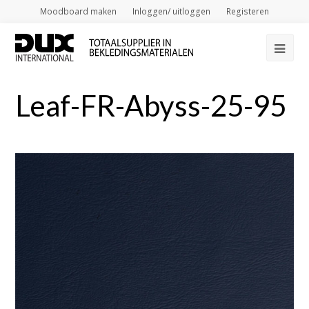
Moodboard maken
Inloggen/ uitloggen
Registeren
Op
Mob
Leaf-FR-Abyss-25-95
Me