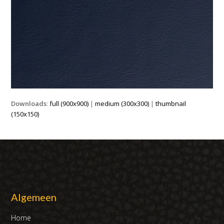
Downloads
:
full (900x900)
|
medium (300x300)
|
thumbnail
(150x150)
Algemeen
Home