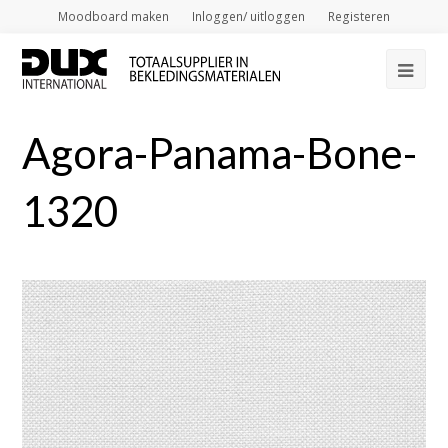
Moodboard maken
Inloggen/ uitloggen
Registeren
Op
Mob
Agora-Panama-Bone-
Me
1320