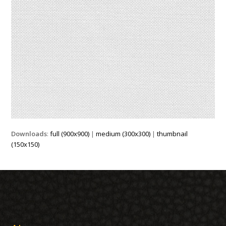
Downloads
:
full (900x900)
|
medium (300x300)
|
thumbnail
(150x150)