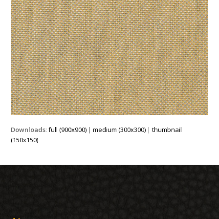
Downloads
:
full (900x900)
|
medium (300x300)
|
thumbnail
(150x150)