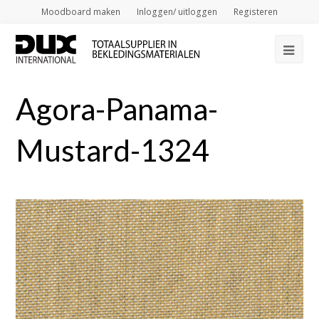
Moodboard maken
Inloggen/ uitloggen
Registeren
Op
Mob
Agora-Panama-
Me
Mustard-1324