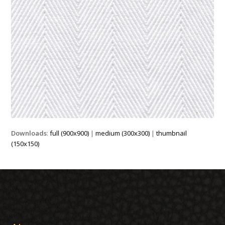
Downloads
:
full (900x900)
|
medium (300x300)
|
thumbnail
(150x150)