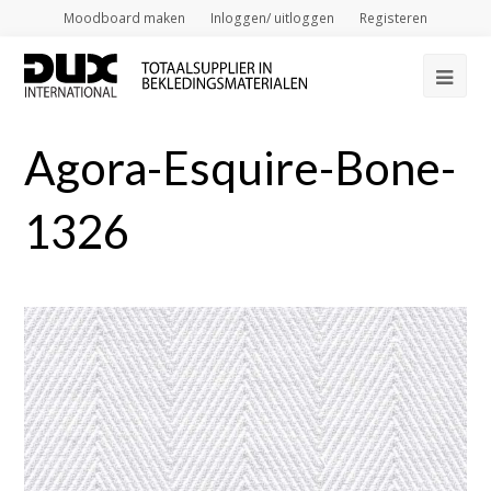
Moodboard maken
Inloggen/ uitloggen
Registeren
Op
Mob
Agora-Esquire-Bone-
Me
1326