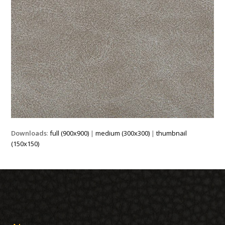
Downloads
:
full (900x900)
|
medium (300x300)
|
thumbnail
(150x150)