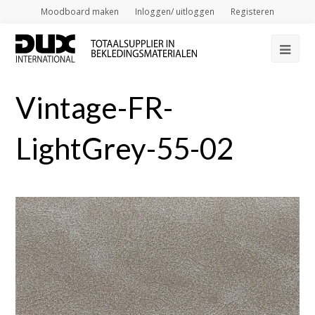
Moodboard maken
Inloggen/ uitloggen
Registeren
Op
Mob
Vintage-FR-
Me
LightGrey-55-02