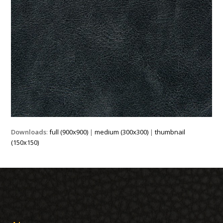
Downloads
:
full (900x900)
|
medium (300x300)
|
thumbnail
(150x150)