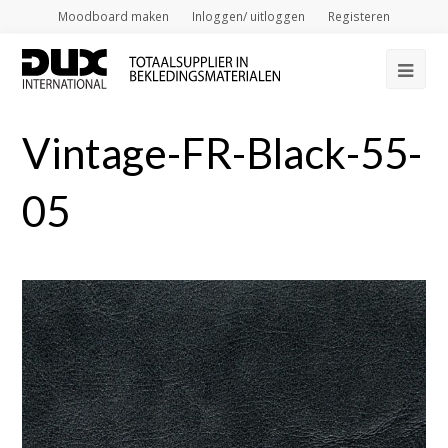
Moodboard maken
Inloggen/ uitloggen
Registeren
Op
Mob
Vintage-FR-Black-55-
Me
05