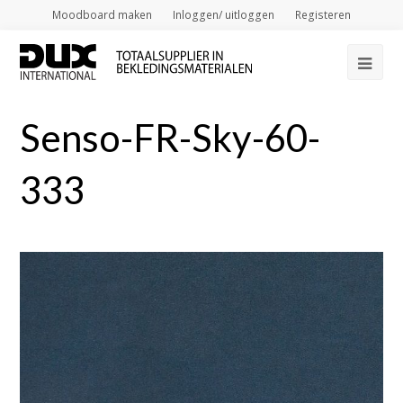
Moodboard maken
Inloggen/ uitloggen
Registeren
Op
Mob
Senso-FR-Sky-60-
Me
333