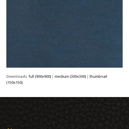
Downloads
:
full (900x900)
|
medium (300x300)
|
thumbnail
(150x150)