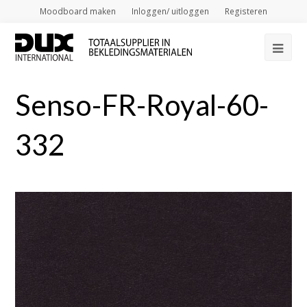
Moodboard maken
Inloggen/ uitloggen
Registeren
Op
Mob
Senso-FR-Royal-60-
Me
332