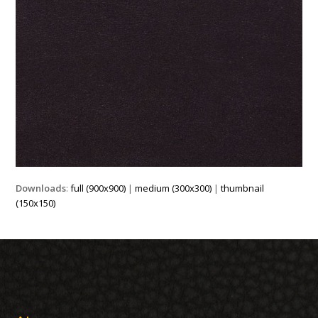
Downloads
:
full (900x900)
|
medium (300x300)
|
thumbnail
(150x150)