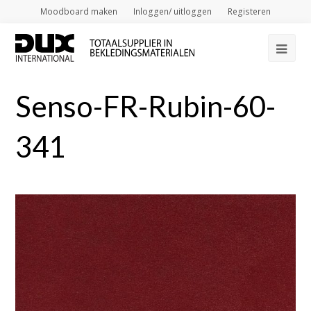
Moodboard maken
Inloggen/ uitloggen
Registeren
Op
Mob
Senso-FR-Rubin-60-
Me
341