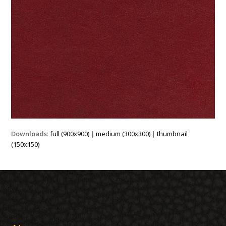
Downloads
:
full (900x900)
|
medium (300x300)
|
thumbnail
(150x150)