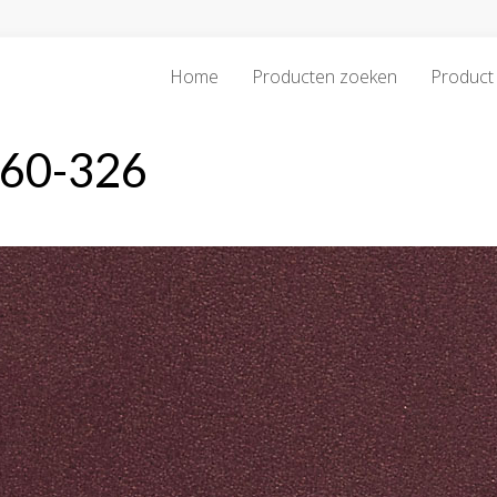
Home
Producten zoeken
Product 
-60-326