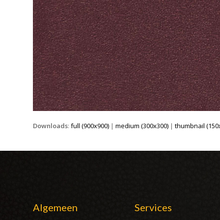
Downloads
:
full (900x900)
|
medium (300x300)
|
thumbnail (150
Algemeen
Services