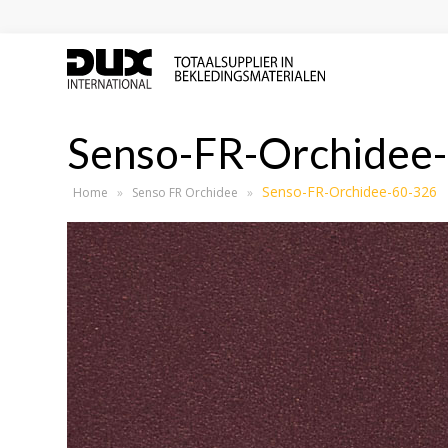
Senso-FR-Orchidee
Senso-FR-Orchidee-60-326
Home
»
Senso FR Orchidee
»