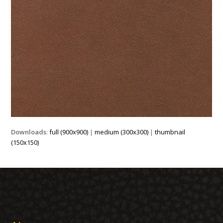
Downloads
:
full (900x900)
|
medium (300x300)
|
thumbnail
(150x150)