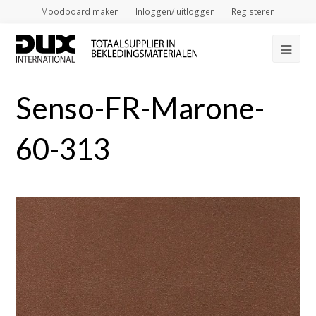
Moodboard maken
Inloggen/ uitloggen
Registeren
Op
Mob
Senso-FR-Marone-
Me
60-313