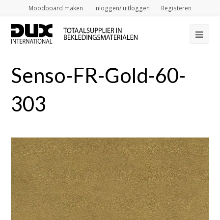
Moodboard maken
Inloggen/ uitloggen
Registeren
Op
Mob
Senso-FR-Gold-60-
Me
303