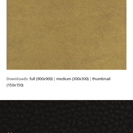
Downloads
:
full (900x900)
|
medium (300x300)
|
thumbnail
(150x150)