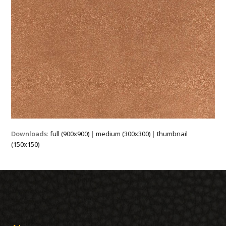
Downloads
:
full (900x900)
|
medium (300x300)
|
thumbnail
(150x150)