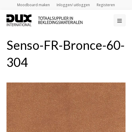
Moodboard maken
Inloggen/ uitloggen
Registeren
Op
Mob
Senso-FR-Bronce-60-
Me
304