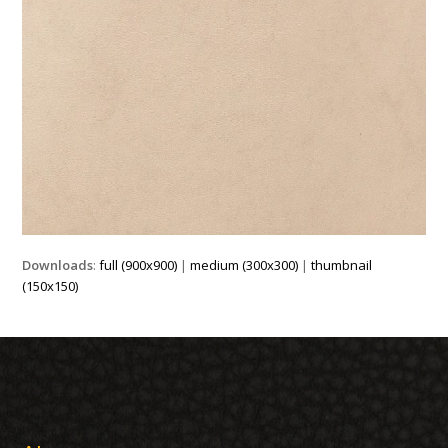
Downloads
:
full (900x900)
|
medium (300x300)
|
thumbnail
(150x150)