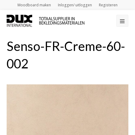
Moodboard maken
Inloggen/ uitloggen
Registeren
Op
Mob
Senso-FR-Creme-60-
Me
002