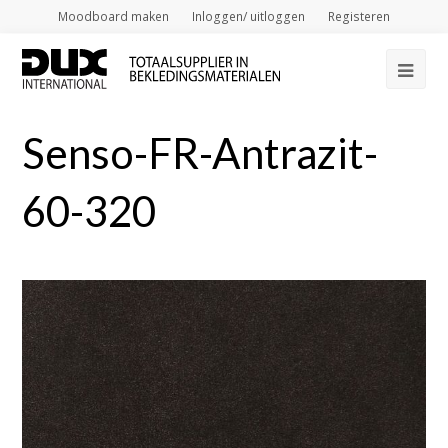
Moodboard maken
Inloggen/ uitloggen
Registeren
Op
Mob
Senso-FR-Antrazit-
Me
60-320