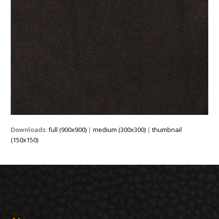
Downloads
:
full (900x900)
|
medium (300x300)
|
thumbnail
(150x150)