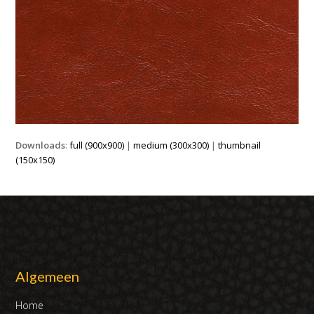
Downloads
:
full (900x900)
|
medium (300x300)
|
thumbnail
(150x150)
Algemeen
Home